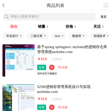
商品列表
请输入搜索关键词！
重置
综合
销量
价格
关注
毕业设计
二级分类
Java
数据库
前端技术
基于spring springmvc mybatis的进销存仓库
管理系统taobishe.com
￥19.9
已售0件
自营
保
3年店龄
淘毕设官方旗舰店
S2SH进销存管理系统设计与实现
taobishe.com
￥19.9
已售0件
自营
保
3年店龄