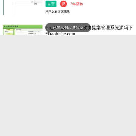
自营
保
3年店龄
淘毕设官方旗舰店
jsp_182_sqlserver_政协提案管理系统源码下
已显示4页 / 共12页
载taobishe.com
￥9.9
已售0件
自营
保
3年店龄
淘毕设官方旗舰店
Servlet、JSP OA-报名与审核管理系统
taobishe.com
￥9.9
已售0件
自营
保
3年店龄
淘毕设官方旗舰店
jsp+sql server的教室工作量统计系统jsgzl下
载taobishe.com