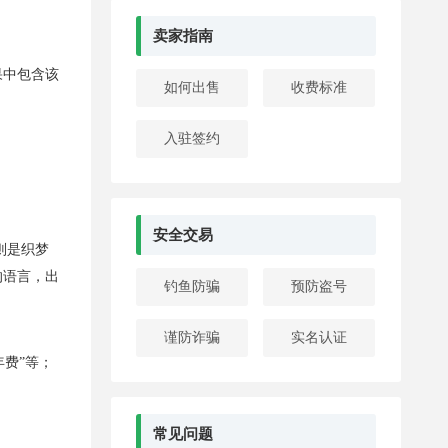
卖家指南
果中包含该
如何出售
收费标准
入驻签约
安全交易
则是织梦
的语言，出
钓鱼防骗
预防盗号
谨防诈骗
实名认证
费”等；
常见问题