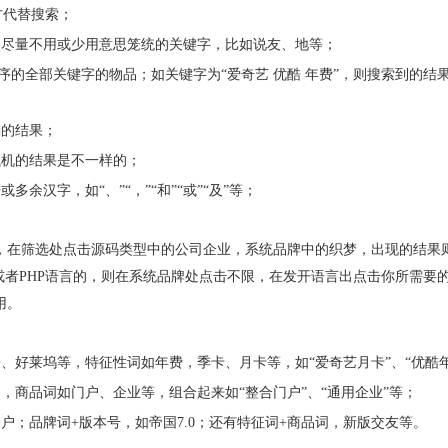
方代替搜索；
尽量不用或少用意思笼统的关键字，比如说友、地等；
全部关键字的物品；如关键字为“爱奇艺 优酷 年费”，则搜索到的结
的结果；
机的结果是不一样的；
汉字，如“、”“，”“和”“或”“及”等；
在筛选处点击源码类型中的公司企业，系统品牌中的织梦，出现的结果
或者PHP语言的，则在系统品牌处点击不限，在发开语言出点击你所需要
用。
好莱坞等，特征性词如年费，季卡、月卡等，如“爱奇艺月卡”、“优酷年
商品词如门户、企业等，组合起来如“整合门户”、“通用企业”等；
；品牌词+版本号，如帝国7.0；还有特征词+商品词，新版交友等。