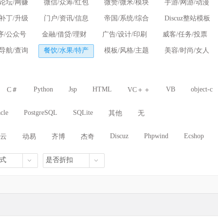
/论坛/网赚
微信/众筹/红包
微赞/微米/模块
手游/网游/动漫
/补丁/升级
门户/资讯/信息
帝国/系统/综合
Discuz整站模板
序/公众号
金融/借贷/理财
广告/设计/印刷
威客/任务/投票
/导航/查询
餐饮/水果/特产
模板/风格/主题
美容/时尚/女人
Python
Jsp
HTML
VB
object-c
C＃
VC＋＋
cle
PostgreSQL
SQLite
其他
无
Discuz
Phpwind
Ecshop
云
动易
齐博
杰奇
Pbootcms
微赞微米
其他
式
是否折扣