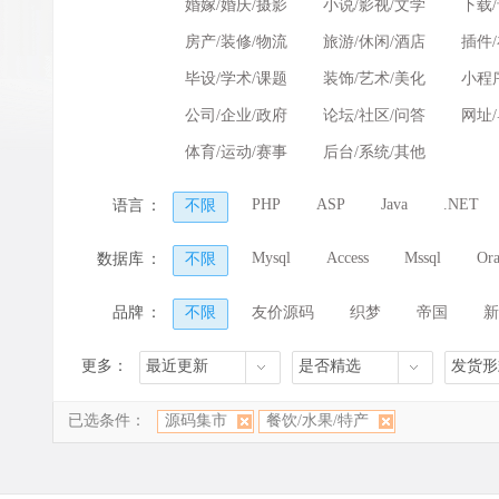
婚嫁/婚庆/摄影
小说/影视/文学
下载
房产/装修/物流
旅游/休闲/酒店
插件
毕设/学术/课题
装饰/艺术/美化
小程
公司/企业/政府
论坛/社区/问答
网址
体育/运动/赛事
后台/系统/其他
PHP
ASP
Java
.NET
语言
：
不限
Mysql
Access
Mssql
Ora
数据库
：
不限
品牌
：
不限
友价源码
织梦
帝国
新
Destoon
Phpcms
Zblog
苹果CMS
更多：
最近更新
是否精选
发货形
已选条件：
源码集市
餐饮/水果/特产