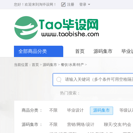
您好！欢迎来到
淘毕设网
！
注册
登录
全部商品分类
首页
源码集市
毕业
当前位置：
首页
>
源码集市
>
餐饮/水果/特产
>
热门搜索：
商品分类
：
不限
毕业设计
源码集市
等级认
源码集市
：
不限
营销/网络/设计
聊天/交友/约会