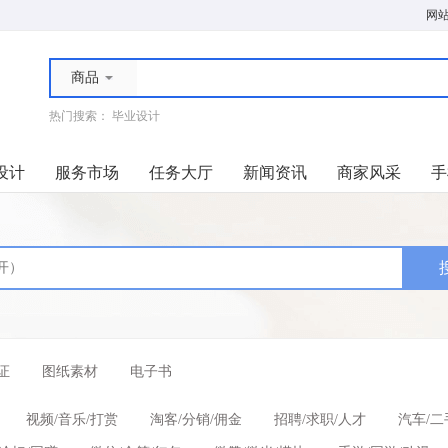
网
商品
热门搜索：
毕业设计
设计
服务市场
任务大厅
新闻资讯
商家风采
手
证
图纸素材
电子书
视频/音乐/打赏
淘客/分销/佣金
招聘/求职/人才
汽车/二